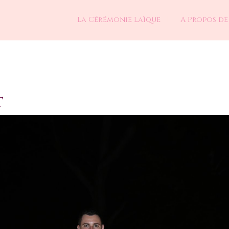
La Cérémonie Laïque
A Propos de
t