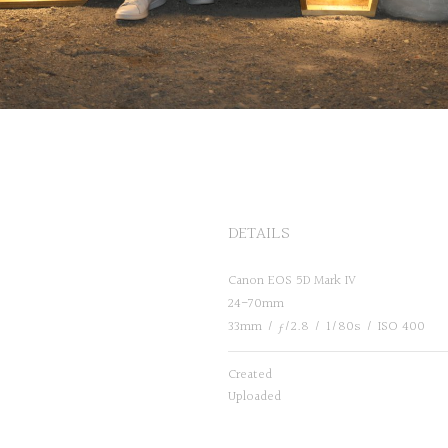
DETAILS
Canon EOS 5D Mark IV
24-70mm
33mm
/
ƒ/2.8
/
1/80s
/
ISO 400
Created
Uploaded