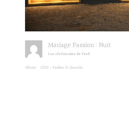
Mariage Passion : Nuit
Les cérémonies de Fred
Album:
2020 - Pauline & Quentin