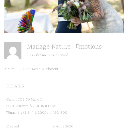
Mariage Nature : Émotions
Les cérémonies de Fred
Album:
2020 - Sarah & Vincent
DETAILS
Canon EOS 5D Mark III
EF70-200mm f/2.8L IS II USM
75mm
/
ƒ/2.8
/
1/2000s
/
ISO 800
Created
8 Août 2020