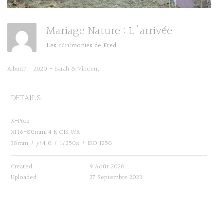
Mariage Nature : L'arrivée
Les cérémonies de Fred
Album:
2020 - Sarah & Vincent
DETAILS
X-Pro2
XF16-80mmF4 R OIS WR
38mm
/
ƒ/4.0
/
1/250s
/
ISO 1250
Created
9 Août 2020
Uploaded
27 Septembre 2023