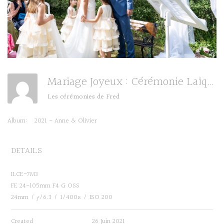
Mariage Joyeux : Cérémonie Laïque
Les cérémonies de Fred
Album:
2021 - Anne & Olivier
DETAILS
ILCE-7M3
FE 24-105mm F4 G OSS
24mm
/
ƒ/6.3
/
1/400s
/
ISO 200
Created
26 Juin 2021