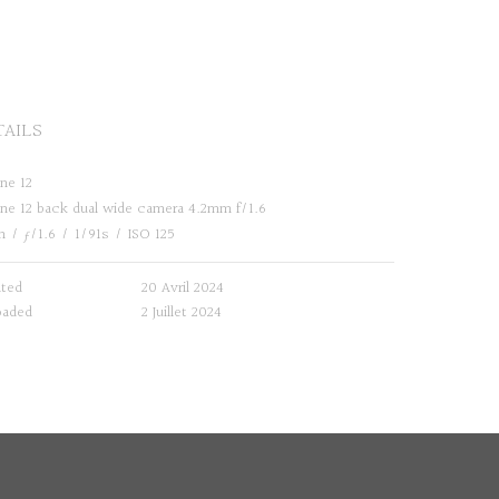
TAILS
ne 12
one 12 back dual wide camera 4.2mm f/1.6
m
/
ƒ/1.6
/
1/91s
/
ISO 125
ated
20 Avril 2024
oaded
2 Juillet 2024