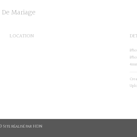
on De Mariage
LOCATION
DE
iPho
iPh
4m
Cre
Upl
 Site réalisé par
HDN