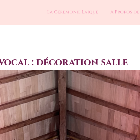
La Cérémonie Laïque
A Propos de
ocal : décoration salle