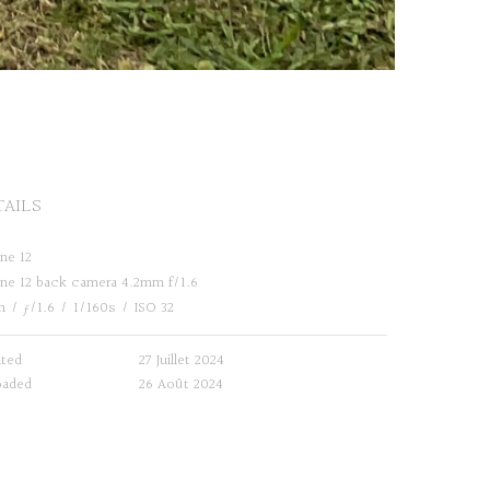
TAILS
ne 12
one 12 back camera 4.2mm f/1.6
m
/
ƒ/1.6
/
1/160s
/
ISO 32
ated
27 Juillet 2024
oaded
26 Août 2024