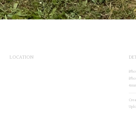
LOCATION
DE
iPho
iPh
4m
Cre
Upl