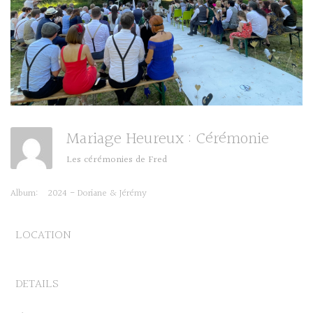
Mariage Heureux : Cérémonie
Les cérémonies de Fred
Album:
2024 - Doriane & Jérémy
LOCATION
DETAILS