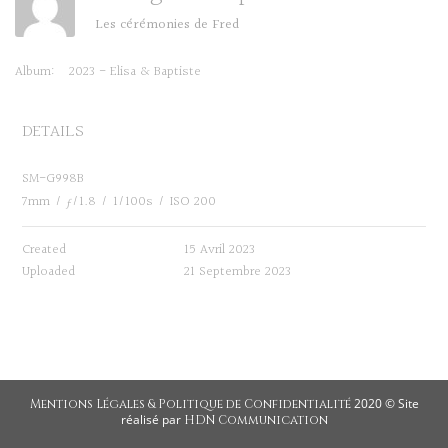
Les cérémonies de Fred
Album:
2023 - Elisa & Baptiste
DETAILS
SM-G998B
7mm
/
ƒ/1.8
/
1/100s
/
ISO 200
Created
15 Avril 2023
Uploaded
21 Septembre 2023
2020 © Site
Mentions Légales & Politique de Confidentialité
réalisé par
HDN Communication