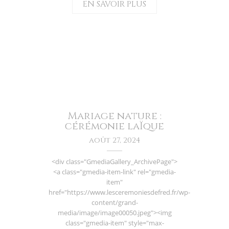
EN SAVOIR PLUS
Mariage nature :
cérémonie laÏque
août 27, 2024
<div class="GmediaGallery_ArchivePage">
<a class="gmedia-item-link" rel="gmedia-
item"
href="https://www.lesceremoniesdefred.fr/wp-
content/grand-
media/image/image00050.jpeg"><img
class="gmedia-item" style="max-