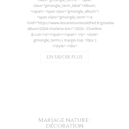
class="gmsingle_term_label">Album:
</span> <span class="gmsingle_album">
<span class="gmsingle_term"><a
href="https://www.lesceremoniesdefred.fr/gmedia-
album/2024-charlene-loic/">2024 - Charlène
& Loïc</a></span></span> </p> <style>
.gmsingle_terms { margin-top: 10px; }
</style> </div>
EN SAVOIR PLUS
Mariage nature :
décoration