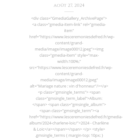
août 27, 2024
<div class="GmediaGallery_ArchivePage">
<a class="gmedia-item-link" rel="gmedia-
item"
href="https://www.lesceremoniesdefred.fr/wp-
content/grand-
media/image/image00012.jpeg"><img
class="gmedia-item" style="max-
width:100%;"
src="https://www.lesceremoniesdefred.fr/wp-
content/grand-
media/image/image00012.jpeg"
alt="Mariage nature : vin d'honneur"/></a>
<p class="gmsingle_terms"> <span
class="gmsingle_term_label">Album:
</span> <span class="gmsingle_album">
<span class="gmsingle_term"><a
href="https://www.lesceremoniesdefred.fr/gmedia-
album/2024-charlene-loic/">2024 - Charlène
& Loïc</a></span></span> </p> <style>
.gmsingle_terms { margin-top: 10px; }