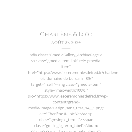
Charlène & Loïc
août 27, 2024
<div class="GmediaGallery_ArchivePage">
<a class="gmedia-item-link" rel="gmedia-
item"
href="https://www.lesceremoniesdefred.fr/charlene-
loic-domaine-de-bersaillin-39/"
target="_self"><img class="gmedia-item"
style="max-width:100%;"
src="https://www.lesceremoniesdefred.fr/wp-
content/grand-
media/image/Design_sans_titre_14__1.png"
alt="Charlène & Loïc"/></a> <p
class="gmsingle_terms"> <span
class="gmsingle_term_label">Album:
</span> <span class="gmsingle_album">