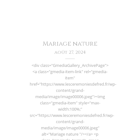
Mariage nature
août 27, 2024
<div class="GmediaGallery_ArchivePage">
<a class="gmedia-item-link" rel="gmedia-
item"
href="https://www.lesceremoniesdefred.fr/wp-
content/grand-
media/image/image00006.jpeg"><img
class="gmedia-item" style="max-
width:100%;"
src="https://www.lesceremoniesdefred.fr/wp-
content/grand-
media/image/image00006.jpeg"
alt="Mariage nature "/></a> <p