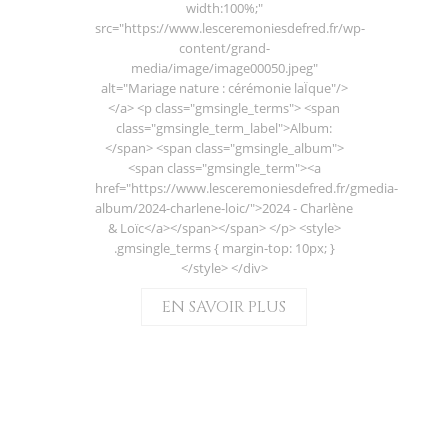
width:100%;"
src="https://www.lesceremoniesdefred.fr/wp-
content/grand-
media/image/image00050.jpeg"
alt="Mariage nature : cérémonie laÏque"/>
</a> <p class="gmsingle_terms"> <span
class="gmsingle_term_label">Album:
</span> <span class="gmsingle_album">
<span class="gmsingle_term"><a
href="https://www.lesceremoniesdefred.fr/gmedia-
album/2024-charlene-loic/">2024 - Charlène
& Loïc</a></span></span> </p> <style>
.gmsingle_terms { margin-top: 10px; }
</style> </div>
EN SAVOIR PLUS