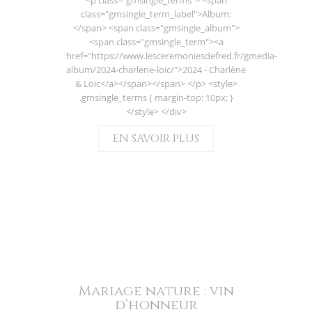
<p class="gmsingle_terms"> <span
class="gmsingle_term_label">Album:
</span> <span class="gmsingle_album">
<span class="gmsingle_term"><a
href="https://www.lesceremoniesdefred.fr/gmedia-
album/2024-charlene-loic/">2024 - Charlène
& Loïc</a></span></span> </p> <style>
.gmsingle_terms { margin-top: 10px; }
</style> </div>
EN SAVOIR PLUS
Mariage nature : vin
d’honneur