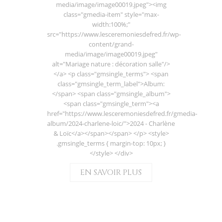
media/image/image00019.jpeg"><img
class="gmedia-item" style="max-
width:100%;"
src="https://www.lesceremoniesdefred.fr/wp-
content/grand-
media/image/image00019.jpeg"
alt="Mariage nature : décoration salle"/>
</a> <p class="gmsingle_terms"> <span
class="gmsingle_term_label">Album:
</span> <span class="gmsingle_album">
<span class="gmsingle_term"><a
href="https://www.lesceremoniesdefred.fr/gmedia-
album/2024-charlene-loic/">2024 - Charlène
& Loïc</a></span></span> </p> <style>
.gmsingle_terms { margin-top: 10px; }
</style> </div>
EN SAVOIR PLUS