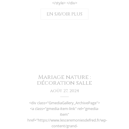
</style> </div>
EN SAVOIR PLUS
Mariage nature :
décoration salle
août 27, 2024
<div class="GmediaGallery_ArchivePage">
<a class="gmedia-item-link" rel="gmedia-
item"
href="https://www.lesceremoniesdefred.fr/wp-
content/grand-