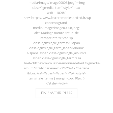
media/image/image00008.jpeg"><img
class="gmedia-item" style="max-
width:100%;"
src="https://www.lesceremoniesdefred.fr/wp-
content/grand-
media/image/image00008.jpeg"
alt="Mariage nature : rituel de
l'empreinte"/></a> <p
class="gmsingle_terms"> <span
class="gmsingle_term_label">Album:
</span> <span class="gmsingle_album">
<span class="gmsingle_term"><a
href="https://www.lesceremoniesdefred.fr/gmedia-
album/2024-charlene-loic/">2024 - Charlène
& Loïc</a></span></span> </p> <style>
.gmsingle_terms { margin-top: 10px; }
</style> </div>
EN SAVOIR PLUS