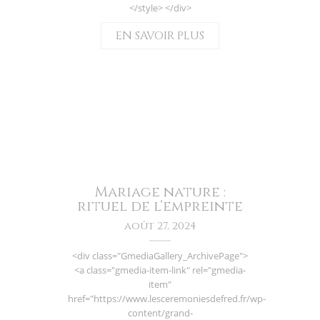
</style> </div>
EN SAVOIR PLUS
Mariage nature :
rituel de l’empreinte
août 27, 2024
<div class="GmediaGallery_ArchivePage">
<a class="gmedia-item-link" rel="gmedia-
item"
href="https://www.lesceremoniesdefred.fr/wp-
content/grand-