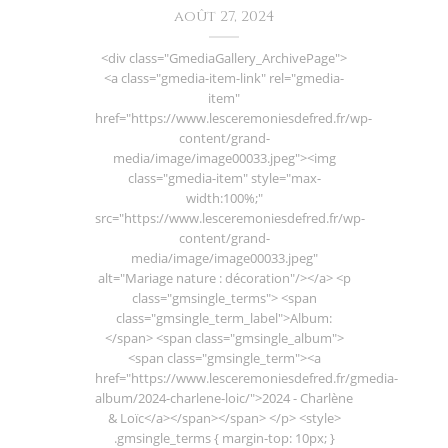
août 27, 2024
<div class="GmediaGallery_ArchivePage">
<a class="gmedia-item-link" rel="gmedia-
item"
href="https://www.lesceremoniesdefred.fr/wp-
content/grand-
media/image/image00033.jpeg"><img
class="gmedia-item" style="max-
width:100%;"
src="https://www.lesceremoniesdefred.fr/wp-
content/grand-
media/image/image00033.jpeg"
alt="Mariage nature : décoration"/></a> <p
class="gmsingle_terms"> <span
class="gmsingle_term_label">Album:
</span> <span class="gmsingle_album">
<span class="gmsingle_term"><a
href="https://www.lesceremoniesdefred.fr/gmedia-
album/2024-charlene-loic/">2024 - Charlène
& Loïc</a></span></span> </p> <style>
.gmsingle_terms { margin-top: 10px; }