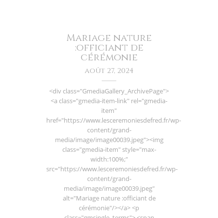
Mariage nature
:officiant de
cérémonie
août 27, 2024
<div class="GmediaGallery_ArchivePage">
<a class="gmedia-item-link" rel="gmedia-
item"
href="https://www.lesceremoniesdefred.fr/wp-
content/grand-
media/image/image00039.jpeg"><img
class="gmedia-item" style="max-
width:100%;"
src="https://www.lesceremoniesdefred.fr/wp-
content/grand-
media/image/image00039.jpeg"
alt="Mariage nature :officiant de
cérémonie"/></a> <p
class="gmsingle_terms"> <span