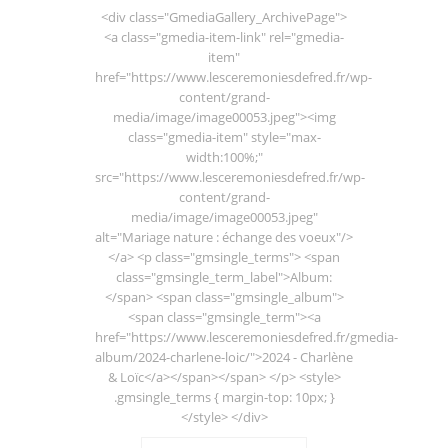
<div class="GmediaGallery_ArchivePage">
<a class="gmedia-item-link" rel="gmedia-
item"
href="https://www.lesceremoniesdefred.fr/wp-
content/grand-
media/image/image00053.jpeg"><img
class="gmedia-item" style="max-
width:100%;"
src="https://www.lesceremoniesdefred.fr/wp-
content/grand-
media/image/image00053.jpeg"
alt="Mariage nature : échange des voeux"/>
</a> <p class="gmsingle_terms"> <span
class="gmsingle_term_label">Album:
</span> <span class="gmsingle_album">
<span class="gmsingle_term"><a
href="https://www.lesceremoniesdefred.fr/gmedia-
album/2024-charlene-loic/">2024 - Charlène
& Loïc</a></span></span> </p> <style>
.gmsingle_terms { margin-top: 10px; }
</style> </div>