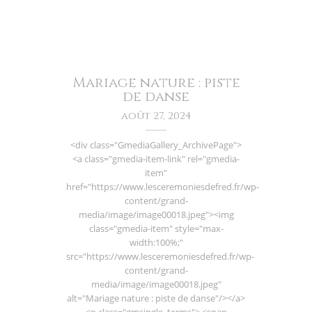
Mariage nature : piste
de danse
août 27, 2024
<div class="GmediaGallery_ArchivePage">
<a class="gmedia-item-link" rel="gmedia-
item"
href="https://www.lesceremoniesdefred.fr/wp-
content/grand-
media/image/image00018.jpeg"><img
class="gmedia-item" style="max-
width:100%;"
src="https://www.lesceremoniesdefred.fr/wp-
content/grand-
media/image/image00018.jpeg"
alt="Mariage nature : piste de danse"/></a>